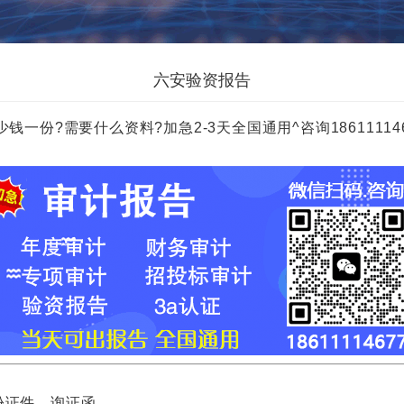
六安验资报告
?需要什么资料?加急2-3天全国通用^咨询18611114677 
证件，询证函