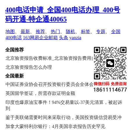
400电话申请_全国400电话办理_400号
码开通-特企通40065
地图
、
最新
、
推荐
、
热门
、
随机
、
标签
、
专题
、
全国
400电话
163网易企业邮箱
头条
yanzia
全国推荐
北京验资报告收费标准_北京验资报告费用多少钱
北京验资报告怎么办理
全国最新
中国证券业协会召开投资银行委员会全体会议
英国留学签证，所需存款证明金额
印度也爆原油宝事件！94%交易量以-37美元清算，被起诉
到
鉴于美联储需要时间来采取行动，美国投资级信贷易受冲
加拿大蒙特利尔银行：4月美国非农报告历史罕见