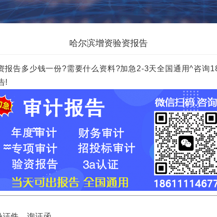
哈尔滨增资验资报告
少钱一份?需要什么资料?加急2-3天全国通用^咨询18611114
告!
证件，询证函