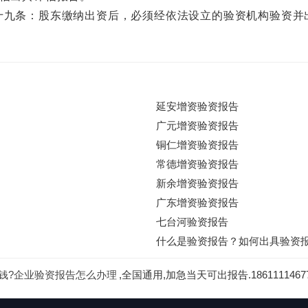
九条：股东缴纳出资后，必须经依法设立的验资机构验资并
延安增资验资报告
广元增资验资报告
铜仁增资验资报告
常德增资验资报告
新余增资验资报告
广东增资验资报告
七台河验资报告
什么是验资报告？如何出具验资
钱?企业验资报告怎么办理
,全国通用,加急当天可出报告.18611114677