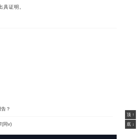
出具证明。
报告？
顶 ↑
(同v)
底 ↓