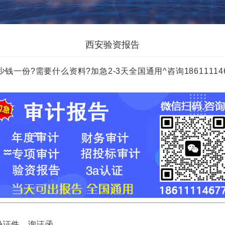
西安验资报告
?需要什么资料?加急2-3天全国通用^咨询18611114677 
证件，询证函