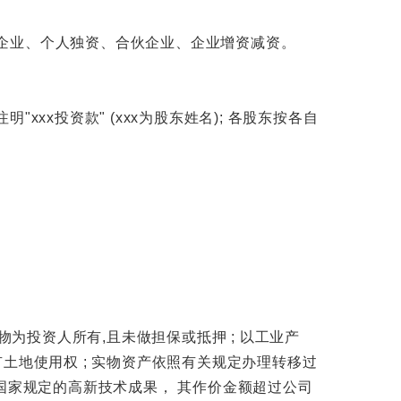
企业、个人独资、合伙企业、企业增资减资。
xx投资款" (xxx为股东姓名); 各股东按各自
为投资人所有,且未做担保或抵押 ; 以工业产
土地使用权 ; 实物资产依照有关规定办理转移过
国家规定的高新技术成果， 其作价金额超过公司