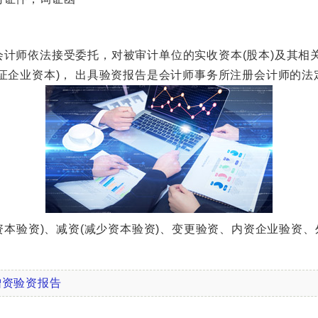
师依法接受委托，对被审计单位的实收资本(股本)及其相
证企业资本)， 出具验资报告是会计师事务所注册会计师的法
本验资)、减资(减少资本验资)、变更验资、内资企业验资
增资验资报告