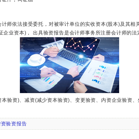
师依法接受委托，对被审计单位的实收资本(股本)及其相
证企业资本)， 出具验资报告是会计师事务所注册会计师的法
本验资)、减资(减少资本验资)、变更验资、内资企业验资
增资验资报告