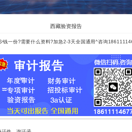
西藏验资报告
?需要什么资料?加急2-3天全国通用^咨询18611114677 
证件，询证函