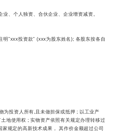
企业、个人独资、合伙企业、企业增资减资。
xx投资款" (xxx为股东姓名); 各股东按各自
为投资人所有,且未做担保或抵押 ; 以工业产
土地使用权 ; 实物资产依照有关规定办理转移过
国家规定的高新技术成果， 其作价金额超过公司