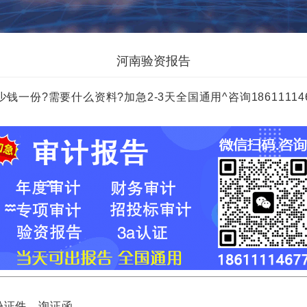
河南验资报告
?需要什么资料?加急2-3天全国通用^咨询18611114677 
证件，询证函