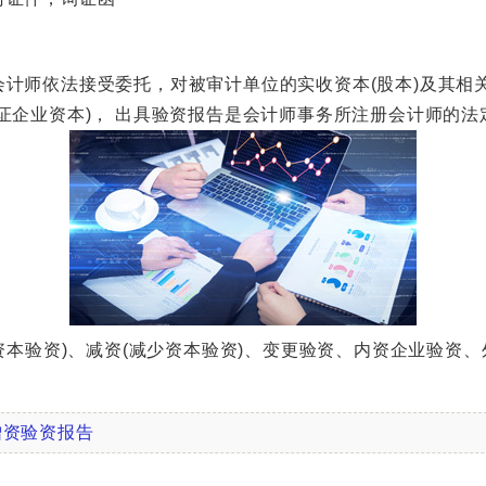
师依法接受委托，对被审计单位的实收资本(股本)及其相
证企业资本)， 出具验资报告是会计师事务所注册会计师的法
本验资)、减资(减少资本验资)、变更验资、内资企业验资
增资验资报告