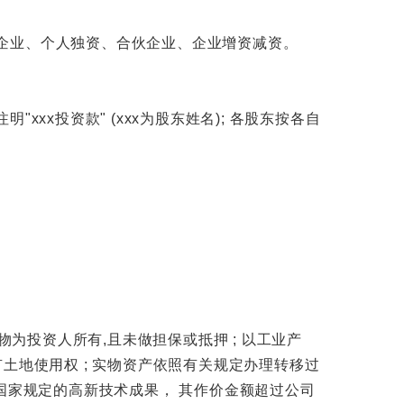
企业、个人独资、合伙企业、企业增资减资。
xx投资款" (xxx为股东姓名); 各股东按各自
为投资人所有,且未做担保或抵押 ; 以工业产
土地使用权 ; 实物资产依照有关规定办理转移过
国家规定的高新技术成果， 其作价金额超过公司