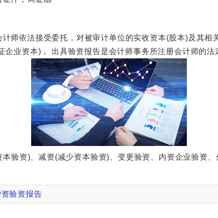
师依法接受委托，对被审计单位的实收资本(股本)及其相
证企业资本)， 出具验资报告是会计师事务所注册会计师的法
本验资)、减资(减少资本验资)、变更验资、内资企业验资
增资验资报告