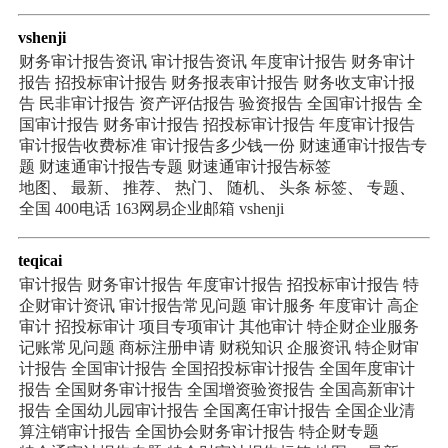
vshenji
财务审计报告资讯
审计报告资讯
年度审计报告
财务审计
报告
招投标审计报告
财务报表审计报告
财务收支审计报
告
民非审计报告
资产评估报告
验资报告
全国审计报告
全
国审计报告
财务审计报告
招投标审计报告
年度审计报告
审计报告收费标准
审计报告多少钱一份
财速通审计报告专
题
财速通审计报告专题
财速通审计报告标签
地图
、
最新
、
推荐
、
热门
、
随机
、
头条
标签
、
专题
、
全国
400电话
163网易企业邮箱
vshenji
teqicai
审计报告
财务审计报告
年度审计报告
招投标审计报告
特
企财审计资讯
审计报告常见问题
审计服务
年度审计
高企
审计
招投标审计
项目专项审计
其他审计
特企财企业服务
记账常见问题
商标注册申请
财税知识
企服资讯
特企财审
计报告
全国审计报告
全国招投标审计报告
全国年度审计
报告
全国财务审计报告
全国增资验资报告
全国高新审计
报告
全国幼儿园审计报告
全国离任审计报告
全国企业清
算注销审计报告
全国协会财务审计报告
特企财专题