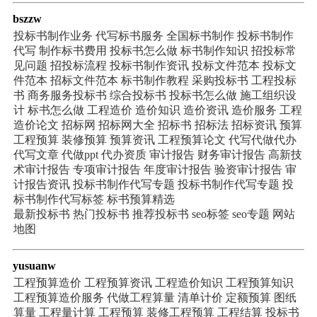
bszzw
投标书制作业务
代写标书服务
全国标书制作
投标书制作
代写
制作标书费用
投标书怎么做
标书制作知识
招投标常
见问题
招投标流程
投标书制作资讯
投标文件范本
投标文
件范本
招标文件范本
标书制作教程
采购投标书
工程投标
书
商务服务投标书
综合投标书
投标书怎么做
施工组织设
计
标书怎么做
工程造价
造价知识
造价资讯
造价服务
工程
造价论文
招标网
招标网大全
招标书
招标法
招标资讯
预算
工程预算
装修预算
预算资讯
工程预算论文
代写代做代办
代写文章
代做ppt
代办资质
审计报告
财务审计报告
高新技
术审计报告
专项审计报告
年度审计报告
验资审计报告
审
计报告资讯
投标书制作代写专题
投标书制作代写专题
投
标书制作代写标签
标书预算精选
最新投标书
热门投标书
推荐投标书
seo标签
seo专题
网站
地图
yusuanw
工程预算造价
工程预算资讯
工程造价知识
工程预算知识
工程预算造价服务
代做工程算量
清单计价
定额预算
图纸
算量
工程量计算
工程预算
装修工程预算
工程结算
投标书