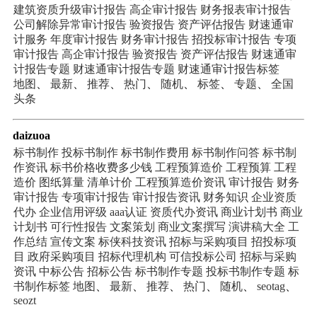
建筑资质升级审计报告
高企审计报告
财务报表审计报告
公司解除异常审计报告
验资报告
资产评估报告
财速通审
计服务
年度审计报告
财务审计报告
招投标审计报告
专项
审计报告
高企审计报告
验资报告
资产评估报告
财速通审
计报告专题
财速通审计报告专题
财速通审计报告标签
地图
、
最新
、
推荐
、
热门
、
随机
、
标签
、
专题
、
全国
头条
daizuoa
标书制作
投标书制作
标书制作费用
标书制作问答
标书制
作资讯
标书价格收费多少钱
工程预算造价
工程预算
工程
造价
图纸算量
清单计价
工程预算造价资讯
审计报告
财务
审计报告
专项审计报告
审计报告资讯
财务知识
企业资质
代办
企业信用评级
aaa认证
资质代办资讯
商业计划书
商业
计划书
可行性报告
文案策划
商业文案撰写
演讲稿大全
工
作总结
宣传文案
标侠科技资讯
招标与采购项目
招投标项
目
政府采购项目
招标代理机构
可信投标公司
招标与采购
资讯
中标公告
招标公告
标书制作专题
投标书制作专题
标
书制作标签
地图
、
最新
、
推荐
、
热门
、
随机
、
seotag
、
seozt