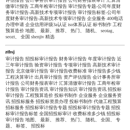
评估报告
会计事务所审计报告
公司财务报表审计
汇算清
缴审计报告
工商年检审计报告
审计报告专题-公司年度财
务审计报告-高新技术专项审计报告
审计报告标签-公司年
度财务审计报告-高新技术专项审计报告
企业服务
400电话
办理申请
企业信用评级3a认证
iso体系认证
标书制作
工程
预算造价
地图
、
最新
、
推荐
、
热门
、
随机
、
seotag
、
seozt
、
全国
shenjiv
精选
ztbsj
审计报告
招投标审计报告
财务审计报告
年度审计报告
近
三年审计报告
验资审计报告
专项审计报告
高新技术审计
报告
北京做审计报告
审计报告收费标准
审计报告多少钱
工程决算审计
出具审计报告
资产评估报告
会计事务所审
计报告
公司财务报表审计
汇算清缴审计报告
工商年检审
计报告
审计报告资讯
审计报告知识
审计报告资讯
招投标
审计报告
工程预算造价
投标书制作
企业服务
企业服务资
讯
招投标服务
招投标资质办理
投标书制作
代做工程预算
招标服务
招投标审计报告专题
招投标审计报告专题
招投
标审计报告标签
全国招投标审计
收费标准多少钱
招投标
审计报告
地图
、
最新
、
推荐
、
热门
、
随机
、
全国
、
专
题
、
标签
、
招投标