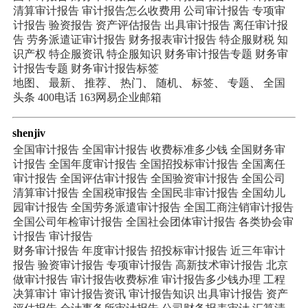
清算审计报告
审计报告怎么收费用
公司审计报告
专项审
计报告
验资报告
资产评估报告
出具审计报告
离任审计报
告
劳务派遣证审计报告
财务报表审计报告
特企服财税
知
识产权
特企服资讯
特企服知识
财务审计报告专题
财务审
计报告专题
财务审计报告标签
地图
、
最新
、
推荐
、
热门
、
随机
、
标签
、
专题
、
全国
头条
400电话
163网易企业邮箱
shenjiv
全国审计报告
全国审计报告
收费标准多少钱
全国财务审
计报告
全国年度审计报告
全国招投标审计报告
全国离任
审计报告
全国评估审计报告
全国验资审计报告
全国公司
清算审计报告
全国税审报告
全国民非审计报告
全国幼儿
园审计报告
全国劳务派遣审计报告
全国工商注销审计报告
全国公司年检审计报告
全国社会团体审计报告
各类协会审
计报告
审计报告
财务审计报告
年度审计报告
招投标审计报告
近三年审计
报告
验资审计报告
专项审计报告
高新技术审计报告
北京
做审计报告
审计报告收费标准
审计报告多少钱办理
工程
决算审计
审计报告资讯
审计报告知识
出具审计报告
资产